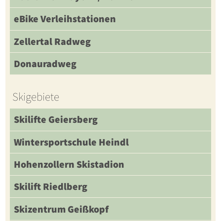
eBike Verleihstationen
Zellertal Radweg
Donauradweg
Skigebiete
Skilifte Geiersberg
Wintersportschule Heindl
Hohenzollern Skistadion
Skilift Riedlberg
Skizentrum Geißkopf