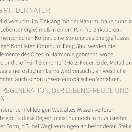
G MIT DER NATUR
ird versucht, im Einklang mit der Natur zu bauen und z
(Lebensenergie) muß in einem Park frei zirkulieren,
 menschlichen Körper. Eine Störung des Energieflusses
tigen Konflikten führen. Im Feng Shui werden die
emente des Ortes in Harmonie gebracht, wobei
ne und die "Fünf Elemente" (Holz, Feuer, Erde, Metall u
g einer östlichen Lehre wird versucht, an westliche
annten auch schon unsere europäischen Vorfahren.
R REGENERATION, DER LEBENSFREUDE UND
GS
 unserer schnelllebigen Welt altes Wissen verloren
 gibt`s diese Regeln meist nur noch in ritualisierter
r Form, z.B. bei Wegkreuzungen an besonderen Stelle