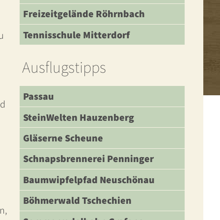
Freizeitgelände Röhrnbach
Tennisschule Mitterdorf
u
Ausflugstipps
Passau
nd
SteinWelten Hauzenberg
Gläserne Scheune
Schnapsbrennerei Penninger
Baumwipfelpfad Neuschönau
Böhmerwald Tschechien
n,