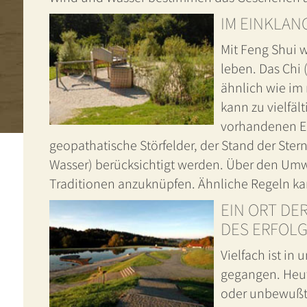
IM EINKLAN
Mit Feng Shui w
leben. Das Chi 
ähnlich wie im
kann zu vielfäl
vorhandenen El
geopathatische Störfelder, der Stand der Ster
Wasser) berücksichtigt werden. Über den Umwe
Traditionen anzuknüpfen. Ähnliche Regeln k
EIN ORT DE
DES ERFOL
Vielfach ist in
gegangen. Heute
oder unbewußte