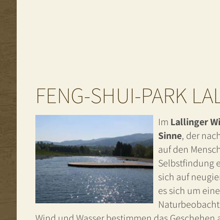
FENG-SHUI-PARK LA
Im
Lallinger W
Sinne
, der nac
auf den Mensch
Selbstfindung e
sich auf neugi
es sich um eine
Naturbeobacht
Wind und Wasser bestimmen das Geschehen au