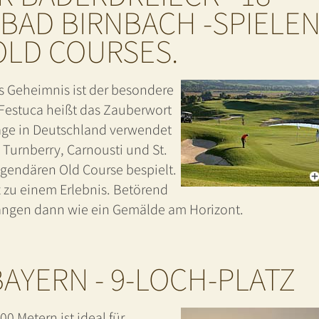
 BAD BIRNBACH -SPIELE
OLD COURSES.
as Geheimnis ist der besondere
 Festuca heißt das Zauberwort
lage in Deutschland verwendet
 Turnberry, Carnousti und St.
egendären Old Course bespielt.
 zu einem Erlebnis. Betörend
 hängen dann wie ein Gemälde am Horizont.
AYERN - 9-LOCH-PLATZ
0 Metern ist ideal für