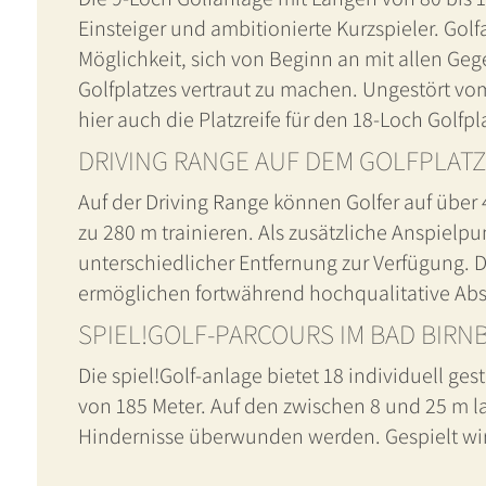
Einsteiger und ambitionierte Kurzspieler. Gol
Möglichkeit, sich von Beginn an mit allen Ge
Golfplatzes vertraut zu machen. Ungestört vo
hier auch die Platzreife für den 18-Loch Golf
DRIVING RANGE AUF DEM GOLFPLATZ
Auf der Driving Range können Golfer auf über
zu 280 m trainieren. Als zusätzliche Anspielpu
unterschiedlicher Entfernung zur Verfügung. 
ermöglichen fortwährend hochqualitative Abs
SPIEL!GOLF-PARCOURS IM BAD BIRN
Die spiel!Golf-anlage bietet 18 individuell g
von 185 Meter. Auf den zwischen 8 und 25 m 
Hindernisse überwunden werden. Gespielt wird