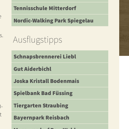
Tennisschule Mitterdorf
e
Nordic-Walking Park Spiegelau
s.
Ausflugstipps
Schnapsbrennerei Liebl
Gut Aiderbichl
Joska Kristall Bodenmais
Spielbank Bad Füssing
Tiergarten Straubing
0-
t
Bayernpark Reisbach