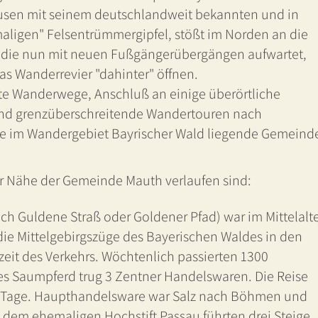
Lusen mit seinem deutschlandweit bekannten und in
maligen" Felsentrümmergipfel, stößt im Norden an die
die nun mit neuen Fußgängerübergängen aufwartet,
s Wanderrevier "dahinter" öffnen.
te Wanderwege, Anschluß an einige überörtliche
d grenzüberschreitende Wandertouren nach
ie im Wandergebiet Bayrischer Wald liegende Gemeind
r Nähe der Gemeinde Mauth verlaufen sind:
ch Guldene Straß oder Goldener Pfad) war im Mittelalt
die Mittelgebirgszüge des Bayerischen Waldes in den
it des Verkehrs. Wöchtenlich passierten 1300
s Saumpferd trug 3 Zentner Handelswaren. Die Reise
 3 Tage. Haupthandelsware war Salz nach Böhmen und
s dem ehemaligen Hochstift Passau führten drei Steige