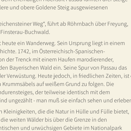
ttlere und obere Goldene Steig ausgewiesenen
eichensteiner Weg“, führt ab Röhrnbach über Freyung,
 Finsterau-Buchwald.
t heute ein Wanderweg. Sein Ursprung liegt in einem
hichte. 1742, im Österreichisch-Spanischen-
 von der Trenck mit einem Haufen marodierender,
en Bayerischen Wald ein. Seine Spur von Passau das
r Verwüstung. Heute jedoch, in friedlichen Zeiten, ist 
n Krummsäbels auf weißem Grund zu folgen. Die
durensteiges, der teilweise identisch mit dem
nd ungezählt - man muß sie einfach sehen und erlebe
Kleinigkeiten, die die Natur in Hülle und Fülle bietet,
die weiten Wälder bis über die Grenze in den
ntischen und urwüchsigen Gebiete im Nationalpark