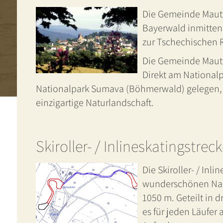
Die Gemeinde Mauth
Bayerwald inmitten
zur Tschechischen 
Die Gemeinde Mauth-
Direkt am National
Nationalpark Sumava (Böhmerwald) gelegen, i
einzigartige Naturlandschaft.
Skiroller- / Inlineskatingstrec
Die Skiroller- / Inl
wunderschönen Natu
1050 m. Geteilt in 
es für jeden Läufer