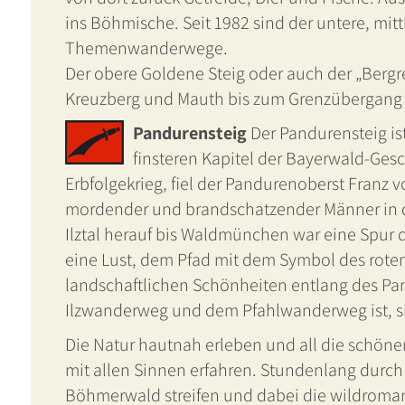
ins Böhmische. Seit 1982 sind der untere, mi
Themenwanderwege.
Der obere Goldene Steig oder auch der „Bergr
Kreuzberg und Mauth bis zum Grenzübergang
Pandurensteig
Der Pandurensteig is
finsteren Kapitel der Bayerwald-Gesc
Erbfolgekrieg, fiel der Pandurenoberst Franz
mordender und brandschatzender Männer in d
Ilztal herauf bis Waldmünchen war eine Spur de
eine Lust, dem Pfad mit dem Symbol des rote
landschaftlichen Schönheiten entlang des Pan
Ilzwanderweg und dem Pfahlwanderweg ist, si
Die Natur hautnah erleben und all die schönen 
mit allen Sinnen erfahren. Stundenlang durch 
Böhmerwald streifen und dabei die wildroma