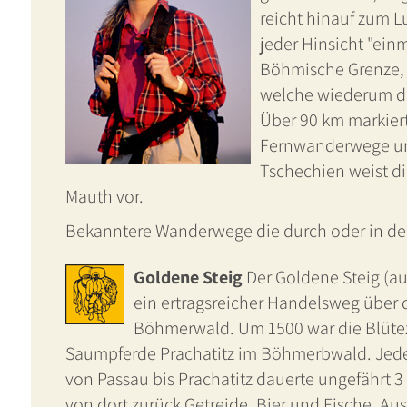
reicht hinauf zum 
jeder Hinsicht "ein
Böhmische Grenze, 
welche wiederum da
Über 90 km markier
Fernwanderwege un
Tschechien weist d
Mauth vor.
Bekanntere Wanderwege die durch oder in de
Goldene Steig
Der Goldene Steig (au
ein ertragsreicher Handelsweg über 
Böhmerwald. Um 1500 war die Blüteze
Saumpferde Prachatitz im Böhmerbwald. Jede
von Passau bis Prachatitz dauerte ungefährt
von dort zurück Getreide, Bier und Fische. Au