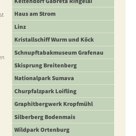
Keltendorf Gabreta Ringelai
Haus am Strom
st
Linz
Kristallschiff Wurm und Köck
Schnupftabakmuseum Grafenau
en
Skisprung Breitenberg
Nationalpark Sumava
Churpfalzpark Loifling
Graphitbergwerk Kropfmühl
Silberberg Bodenmais
Wildpark Ortenburg