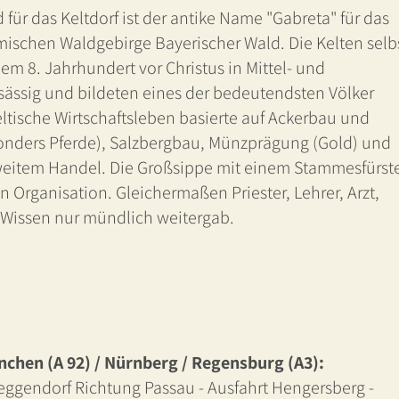
ür das Keltdorf ist der antike Name "Gabreta" für das
ischen Waldgebirge Bayerischer Wald. Die Kelten selb
dem 8. Jahrhundert vor Christus in Mittel- und
ässig und bildeten eines der bedeutendsten Völker
ltische Wirtschaftsleben basierte auf Ackerbau und
onders Pferde), Salzbergbau, Münzprägung (Gold) und
eitem Handel. Die Großsippe mit einem Stammesfürst
n Organisation. Gleichermaßen Priester, Lehrer, Arzt,
n Wissen nur mündlich weitergab.
chen (A 92) / Nürnberg / Regensburg (A3):
ggendorf Richtung Passau - Ausfahrt Hengersberg -