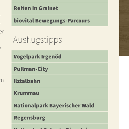
Reiten in Grainet
e
biovital Bewegungs-Parcours
e
er
Ausflugstipps
v
Vogelpark Irgenöd
Pullman-City
im
Ilztalbahn
Krummau
Nationalpark Bayerischer Wald
Regensburg