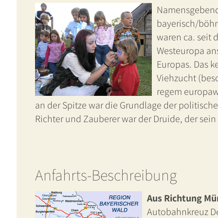
Namensgebend f
bayerisch/böhm
waren ca. seit 
Westeuropa ans
Europas. Das ke
Viehzucht (bes
regem europaw
an der Spitze war die Grundlage der politische
Richter und Zauberer war der Druide, der sei
Anfahrts-Beschreibung
Aus Richtung Mün
Autobahnkreuz De