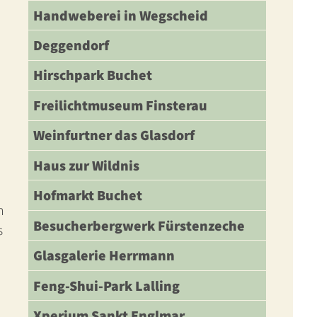
Handweberei in Wegscheid
Deggendorf
Hirschpark Buchet
Freilichtmuseum Finsterau
Weinfurtner das Glasdorf
Haus zur Wildnis
Hofmarkt Buchet
h
Besucherbergwerk Fürstenzeche
s
Glasgalerie Herrmann
Feng-Shui-Park Lalling
Xperium Sankt Englmar