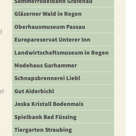
Sommerrodelbahn Grafenau
Gläserner Wald in Regen
Oberhausmuseum Passau
d
Europareservat Unterer Inn
Landwirtschaftsmuseum in Regen
Modehaus Garhammer
n
Schnapsbrennerei Liebl
Gut Aiderbichl
el
Joska Kristall Bodenmais
Spielbank Bad Füssing
Tiergarten Straubing
r