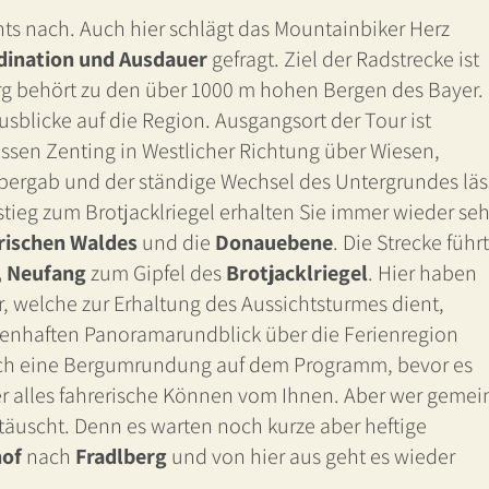
hts nach. Auch hier schlägt das Mountainbiker Herz
rdination und Ausdauer
gefragt. Ziel der Radstrecke ist
erg behört zu den über 1000 m hohen Bergen des Bayer.
usblicke auf die Region. Ausgangsort der Tour ist
assen Zenting in Westlicher Richtung über Wiesen,
bergab und der ständige Wechsel des Untergrundes läs
tieg zum Brotjacklriegel erhalten Sie immer wieder seh
rischen Waldes
und die
Donauebene
. Die Strecke führt
, Neufang
zum Gipfel des
Brotjacklriegel
. Hier haben
, welche zur Erhaltung des Aussichtsturmes dient,
agenhaften Panoramarundblick über die Ferienregion
och eine Bergumrundung auf dem Programm, bevor es
der alles fahrerische Können vom Ihnen. Aber wer gemei
etäuscht. Denn es warten noch kurze aber heftige
hof
nach
Fradlberg
und von hier aus geht es wieder