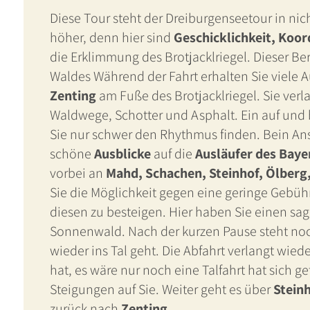
Diese Tour steht der Dreiburgenseetour in nic
höher, denn hier sind
Geschicklichkeit, Koo
die Erklimmung des Brotjacklriegel. Dieser B
Waldes Während der Fahrt erhalten Sie viele A
Zenting
am Fuße des Brotjacklriegel. Sie verl
Waldwege, Schotter und Asphalt. Ein auf und 
Sie nur schwer den Rhythmus finden. Bein Ans
schöne
Ausblicke
auf die
Ausläufer des Baye
vorbei an
Mahd, Schachen, Steinhof, Ölberg
Sie die Möglichkeit gegen eine geringe Gebühr
diesen zu besteigen. Hier haben Sie einen s
Sonnenwald. Nach der kurzen Pause steht n
wieder ins Tal geht. Die Abfahrt verlangt wie
hat, es wäre nur noch eine Talfahrt hat sich g
Steigungen auf Sie. Weiter geht es über
Stein
zurück nach
Zenting
.