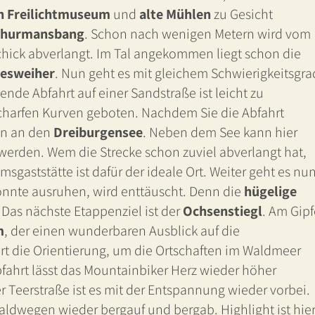
n Freilichtmuseum
und
alte Mühlen
zu Gesicht
hurmansbang
. Schon nach wenigen Metern wird vom
chick abverlangt. Im Tal angekommen liegt schon die
esweiher
. Nun geht es mit gleichem Schwierigkeitsgra
nde Abfahrt auf einer Sandstraße ist leicht zu
 scharfen Kurven geboten. Nachdem Sie die Abfahrt
ain an den
Dreiburgensee
. Neben dem See kann hier
werden. Wem die Strecke schon zuviel abverlangt hat,
msgaststätte ist dafür der ideale Ort. Weiter geht es nu
könnte ausruhen, wird enttäuscht. Denn die
hügelige
. Das nächste Etappenziel ist der
Ochsenstiegl
. Am Gipf
m
, der einen wunderbaren Ausblick auf die
tert die Orientierung, um die Ortschaften im Waldmeer
ahrt lässt das Mountainbiker Herz wieder höher
 Teerstraße ist es mit der Entspannung wieder vorbei.
aldwegen wieder bergauf und bergab. Highlight ist hie