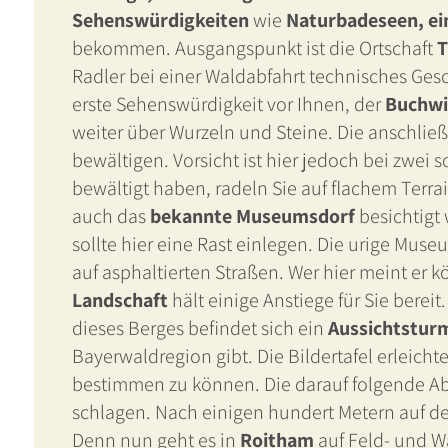
Sehenswürdigkeiten
wie
Naturbadeseen, ei
bekommen. Ausgangspunkt ist die Ortschaft
T
Radler bei einer Waldabfahrt technisches Ges
erste Sehenswürdigkeit vor Ihnen, der
Buchwi
weiter über Wurzeln und Steine. Die anschließe
bewältigen. Vorsicht ist hier jedoch bei zwei
bewältigt haben, radeln Sie auf flachem Terr
auch das
bekannte Museumsdorf
besichtigt 
sollte hier eine Rast einlegen. Die urige Museu
auf asphaltierten Straßen. Wer hier meint er 
Landschaft
hält einige Anstiege für Sie bereit
dieses Berges befindet sich ein
Aussichtstur
Bayerwaldregion gibt. Die Bildertafel erleich
bestimmen zu können. Die darauf folgende Abf
schlagen. Nach einigen hundert Metern auf der
Denn nun geht es in
Roitham
auf Feld- und W