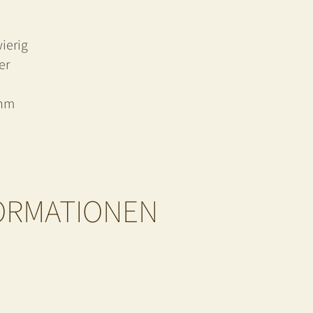
ierig
er
 hm
FORMATIONEN