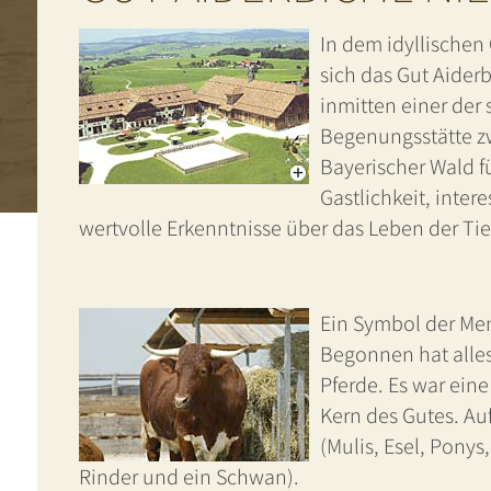
In dem idyllischen
sich das Gut Aiderb
inmitten einer der
Begenungsstätte zw
Bayerischer Wald fü
Gastlichkeit, inte
wertvolle Erkenntnisse über das Leben der Tie
Ein Symbol der Mens
Begonnen hat alle
Pferde. Es war ein
Kern des Gutes. Auf
(Mulis, Esel, Pony
Rinder und ein Schwan).